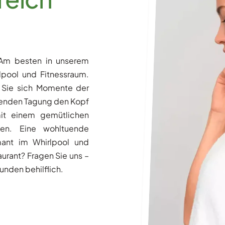
 Am besten in unserem
lpool und Fitnessraum.
 Sie sich Momente der
genden Tagung den Kopf
mit einem gemütlichen
en. Eine wohltuende
ant im Whirlpool und
urant? Fragen Sie uns –
unden behilflich.