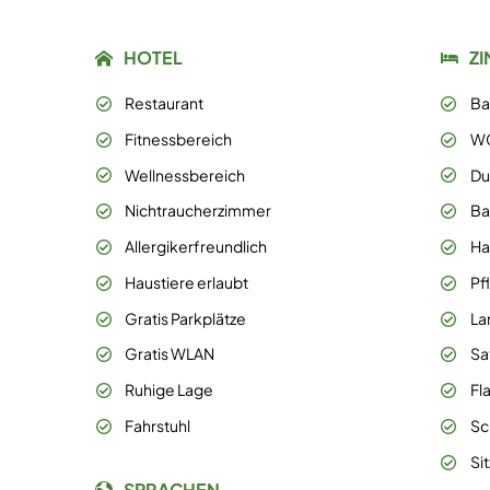
HOTEL
Z
Restaurant
Ba
Fitnessbereich
W
Wellnessbereich
Du
Nichtraucherzimmer
Ba
Allergikerfreundlich
Ha
Haustiere erlaubt
Pf
Gratis Parkplätze
La
Gratis WLAN
Sa
Ruhige Lage
Fl
Fahrstuhl
Sc
Si
SPRACHEN