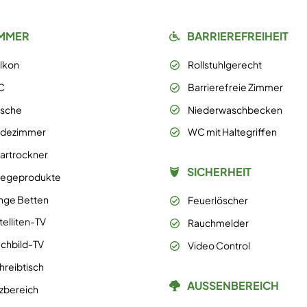
IMMER
BARRIEREFREIHEIT
lkon
Rollstuhlgerecht
C
Barrierefreie Zimmer
sche
Niederwaschbecken
dezimmer
WC mit Haltegriffen
artrockner
SICHERHEIT
legeprodukte
nge Betten
Feuerlöscher
telliten-TV
Rauchmelder
achbild-TV
Video Control
hreibtisch
AUSSENBEREICH
tzbereich